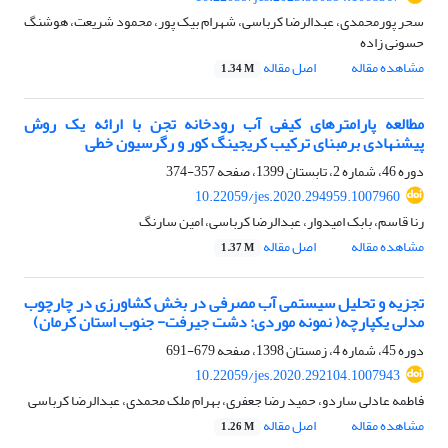
سحر پورمحمدی، عبدالرضا کرباسی، شهرام بیک پور، محمود شریعت، هوشنگ
حسونی زاده
مشاهده مقاله
اصل مقاله
1.34 M
مطالعه پارامترهای کیفی آب رودخانه تجن با ارائه یک روش
پیشنهادی برمبنای ترکیب کریجینگ کور و رگرسیون خطی
دوره 46، شماره 2، تابستان 1399، صفحه
357-374
10.22059/jes.2020.294959.1007960
رنا قاسم، بابک امیدوار، عبدالرضا کرباسی، امین سارنگ
مشاهده مقاله
اصل مقاله
1.37 M
تجزیه و تحلیل سیستمی آب مصرفی در بخش کشاورزی در چارچوب
مدلی یکپارچه( نمونه موردی: دشت جیرفت- جنوب استان کرمان)
دوره 45، شماره 4، زمستان 1398، صفحه
679-691
10.22059/jes.2020.292104.1007943
فاطمه عادلی ساردو، حمید رضا جعفری، بهرام ملک محمدی، عبدالرضا کرباسی
مشاهده مقاله
اصل مقاله
1.26 M