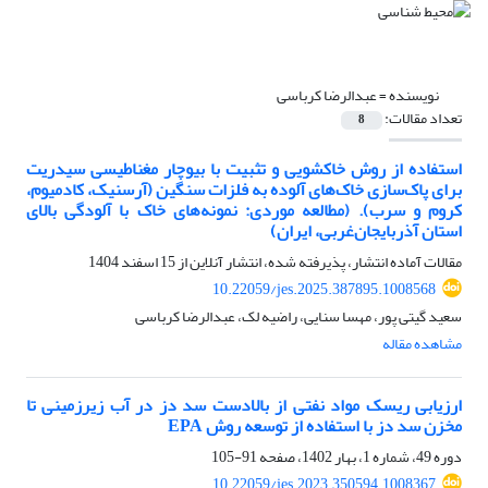
نویسنده =
عبدالرضا کرباسی
تعداد مقالات:
8
استفاده از روش خاکشویی و تثبیت با بیوچار مغناطیسی سیدریت
برای پاک‌سازی خاک‌های آلوده به فلزات سنگین (آرسنیک، کادمیوم،
کروم و سرب). (مطالعه موردی: نمونه‌های خاک با آلودگی بالای
استان آذربایجان‌غربی، ایران)
مقالات آماده انتشار، پذیرفته شده، انتشار آنلاین از
15 اسفند 1404
10.22059/jes.2025.387895.1008568
سعید گیتی پور، مهسا سنایی، راضیه لک، عبدالرضا کرباسی
مشاهده مقاله
ارزیابی ریسک مواد نفتی از بالادست سد دز در آب زیرزمینی تا
مخزن سد دز با استفاده از توسعه روش EPA
دوره 49، شماره 1، بهار 1402، صفحه
91-105
10.22059/jes.2023.350594.1008367