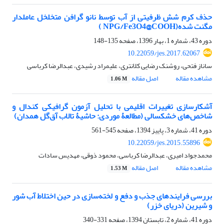
حذف کرم شش ظرفیتی از آب توسط نانو گرافن متخلخل عاملدار
مگنت شده(NPG/Fe3O4@COOH )
دوره 43، شماره 1، بهار 1396، صفحه
135-148
10.22059/jes.2017.62067
ساناز فتحی، روشنک رضایی کلانتری، علیمراد رشیدی، عبدالرضا کرباسی
مشاهده مقاله
اصل مقاله
1.06 M
آشکارسازی تغییرات اقلیمی با تحلیل آزمون گرافیکی کندال و
شاخص‌های خشکسالی (مطالعۀ موردی: حاشیۀ تالاب آق‌گل همدان)
دوره 41، شماره 3، پاییز 1394، صفحه
545-561
10.22059/jes.2015.55896
محمدجواد امیری، عبدالرضا کرباسی، محمود ذوقی، مهدیس سادات
مشاهده مقاله
اصل مقاله
1.53 M
بررسی فرایندهای جذب و دفع و لخته‌سازی در حین اختلاط آب شور
و شیرین (دریای خزر)
دوره 41، شماره 2، تابستان 1394، صفحه
331-340