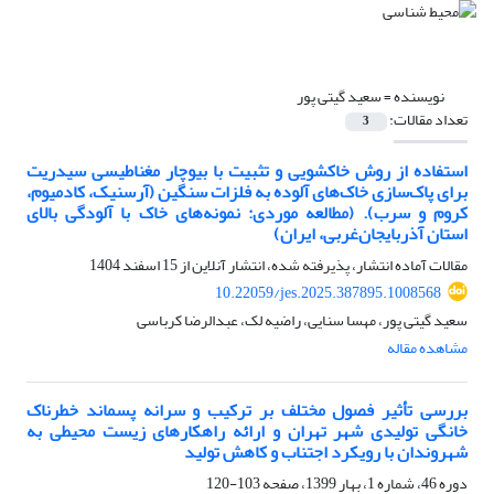
نویسنده =
سعید گیتی پور
تعداد مقالات:
3
استفاده از روش خاکشویی و تثبیت با بیوچار مغناطیسی سیدریت
برای پاک‌سازی خاک‌های آلوده به فلزات سنگین (آرسنیک، کادمیوم،
کروم و سرب). (مطالعه موردی: نمونه‌های خاک با آلودگی بالای
استان آذربایجان‌غربی، ایران)
مقالات آماده انتشار، پذیرفته شده، انتشار آنلاین از
15 اسفند 1404
10.22059/jes.2025.387895.1008568
سعید گیتی پور، مهسا سنایی، راضیه لک، عبدالرضا کرباسی
مشاهده مقاله
بررسی تأثیر فصول مختلف بر ترکیب و سرانه پسماند خطرناک
خانگی تولیدی شهر تهران و ارائه راهکارهای زیست محیطی به
شهروندان با رویکرد اجتناب و کاهش تولید
دوره 46، شماره 1، بهار 1399، صفحه
103-120