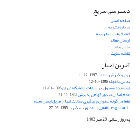
دسترسی سریع
صفحه اصلی
درباره نشریه
اعضای هیات تحریریه
ارسال مقاله
تماس با ما
نقشه سایت
آخرین اخبار
روال پذیرش مقالات
1397-12-11
تماس با مجله
1396-10-12
نویسنده مسئول در مقالات دانشگاه تهران
1396-01-11
عدم امکان صدور گواهی پذیرش
1395-11-21
لطفا هر گونه سئوال و پیگیری مقالات تنها از طریق ایمیل مجله
mag_natures@ut.ac.ir صورت پذیرد.
1395-05-27
به روز رسانی: 28 مهر 1403