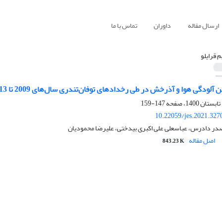
ارسال مقاله
داوران
تماس با ما
م قرایلو
ودگی هوا و آذرخش در طی رخدادهای توفان‌تندری سال‌های 2009 تا 2013 در شهر تهران
147-159
10.22059/jes.2021.327
 صدر دادرس، عباسعلی علی اکبری بیدختی، علیرضا محمودیان
اصل مقاله
843.23 K