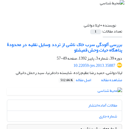
نویسنده =
لیلا دواشی
تعداد مقالات:
1
بررسی آلودگی سرب خاک ناشی از تردد وسایل نقلیه در محدودۀ
پناهگاه حیات وحش قمیشلو
دوره 39، شماره 3، پاییز 1392، صفحه
49-57
10.22059/jes.2013.35887
لیلا دواشی، حمید رضا عظیم زاده، شایسته دادفرنیا، سید رحمان دانیالی
مشاهده مقاله
اصل مقاله
512.66 K
مقالات آماده انتشار
شماره جاری
شماره‌های پیشین نشریه