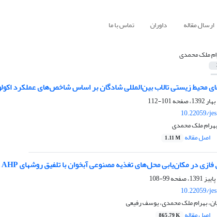
ارسال مقاله
داوران
تماس با ما
ام ملک محمدی
ای محیط زیستی تالاب بین‌المللی شادگان بر اساس شاخص‌های عملکرد اکول
101-112
10.22059/je
 بهرام ملک محمدی
اصل مقاله
1.11 M
ازی در مکان‌یابی محل‌های تغذیه مصنوعی آبخوان با تلفیق روشهای AHP و FTOPSIS
99-108
10.22059/je
ان، بهرام ملک محمدی، یوسف رفیعی
اصل مقاله
865.79 K