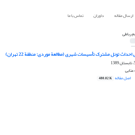
ارسال مقاله
داوران
تماس با ما
م رباطی
احداث تونل مشترک تأسیسات شهری (مطالعة موردی: منطقة 22 تهران)
عتابی
اصل مقاله
480.02 K