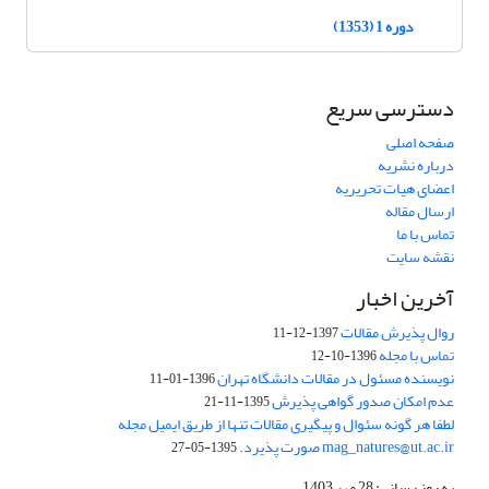
دوره 1 (1353)
دسترسی سریع
صفحه اصلی
درباره نشریه
اعضای هیات تحریریه
ارسال مقاله
تماس با ما
نقشه سایت
آخرین اخبار
روال پذیرش مقالات
1397-12-11
تماس با مجله
1396-10-12
نویسنده مسئول در مقالات دانشگاه تهران
1396-01-11
عدم امکان صدور گواهی پذیرش
1395-11-21
لطفا هر گونه سئوال و پیگیری مقالات تنها از طریق ایمیل مجله
mag_natures@ut.ac.ir صورت پذیرد.
1395-05-27
به روز رسانی: 28 مهر 1403