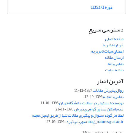
دوره 1 (1353)
دسترسی سریع
صفحه اصلی
درباره نشریه
اعضای هیات تحریریه
ارسال مقاله
تماس با ما
نقشه سایت
آخرین اخبار
روال پذیرش مقالات
1397-12-11
تماس با مجله
1396-10-12
نویسنده مسئول در مقالات دانشگاه تهران
1396-01-11
عدم امکان صدور گواهی پذیرش
1395-11-21
لطفا هر گونه سئوال و پیگیری مقالات تنها از طریق ایمیل مجله
mag_natures@ut.ac.ir صورت پذیرد.
1395-05-27
به روز رسانی: 28 مهر 1403