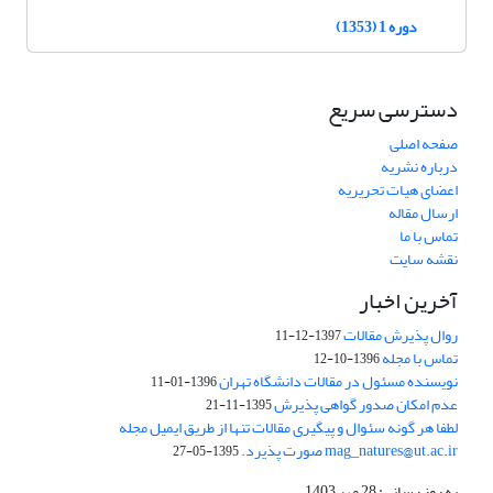
دوره 1 (1353)
دسترسی سریع
صفحه اصلی
درباره نشریه
اعضای هیات تحریریه
ارسال مقاله
تماس با ما
نقشه سایت
آخرین اخبار
روال پذیرش مقالات
1397-12-11
تماس با مجله
1396-10-12
نویسنده مسئول در مقالات دانشگاه تهران
1396-01-11
عدم امکان صدور گواهی پذیرش
1395-11-21
لطفا هر گونه سئوال و پیگیری مقالات تنها از طریق ایمیل مجله
mag_natures@ut.ac.ir صورت پذیرد.
1395-05-27
به روز رسانی: 28 مهر 1403