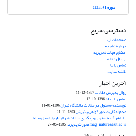
دوره 1 (1353)
دسترسی سریع
صفحه اصلی
درباره نشریه
اعضای هیات تحریریه
ارسال مقاله
تماس با ما
نقشه سایت
آخرین اخبار
روال پذیرش مقالات
1397-12-11
تماس با مجله
1396-10-12
نویسنده مسئول در مقالات دانشگاه تهران
1396-01-11
عدم امکان صدور گواهی پذیرش
1395-11-21
لطفا هر گونه سئوال و پیگیری مقالات تنها از طریق ایمیل مجله
mag_natures@ut.ac.ir صورت پذیرد.
1395-05-27
به روز رسانی: 28 مهر 1403