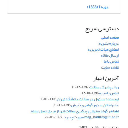
دوره 1 (1353)
دسترسی سریع
صفحه اصلی
درباره نشریه
اعضای هیات تحریریه
ارسال مقاله
تماس با ما
نقشه سایت
آخرین اخبار
روال پذیرش مقالات
1397-12-11
تماس با مجله
1396-10-12
نویسنده مسئول در مقالات دانشگاه تهران
1396-01-11
عدم امکان صدور گواهی پذیرش
1395-11-21
لطفا هر گونه سئوال و پیگیری مقالات تنها از طریق ایمیل مجله
mag_natures@ut.ac.ir صورت پذیرد.
1395-05-27
به روز رسانی: 28 مهر 1403