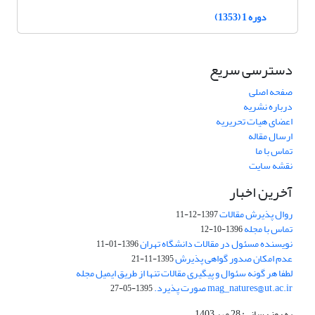
دوره 1 (1353)
دسترسی سریع
صفحه اصلی
درباره نشریه
اعضای هیات تحریریه
ارسال مقاله
تماس با ما
نقشه سایت
آخرین اخبار
روال پذیرش مقالات
1397-12-11
تماس با مجله
1396-10-12
نویسنده مسئول در مقالات دانشگاه تهران
1396-01-11
عدم امکان صدور گواهی پذیرش
1395-11-21
لطفا هر گونه سئوال و پیگیری مقالات تنها از طریق ایمیل مجله
mag_natures@ut.ac.ir صورت پذیرد.
1395-05-27
به روز رسانی: 28 مهر 1403