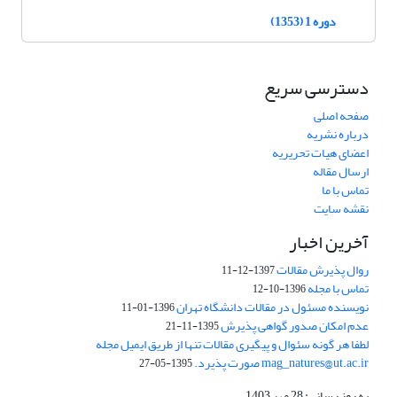
دوره 1 (1353)
دسترسی سریع
صفحه اصلی
درباره نشریه
اعضای هیات تحریریه
ارسال مقاله
تماس با ما
نقشه سایت
آخرین اخبار
روال پذیرش مقالات
1397-12-11
تماس با مجله
1396-10-12
نویسنده مسئول در مقالات دانشگاه تهران
1396-01-11
عدم امکان صدور گواهی پذیرش
1395-11-21
لطفا هر گونه سئوال و پیگیری مقالات تنها از طریق ایمیل مجله
mag_natures@ut.ac.ir صورت پذیرد.
1395-05-27
به روز رسانی: 28 مهر 1403